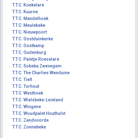
T.T.C. Koekelare
T.T.C. Kuurne
T.T.C. Mandelhoek
T.T.C. Meulebeke
T.T.C. Nieuwpoort
T.T.C. Oostduinkerke
T.T.C. Oostkamp
T.T.C. Oudenburg
T.T.C. Paletje Roeselare
T.T.C. Sobeka Zwevegem
T.T.C. The Charlies Wenduine
T.T.C. Tielt
T.T.C. Torhout
T.T.C. Westhoek
T.T.C. Wielsbeke-Leieland
T.T.C. Wingene
T.T.C. Woudpalet Houthulst
T.T.C. Zandvoorde
T.T.C. Zonnebeke